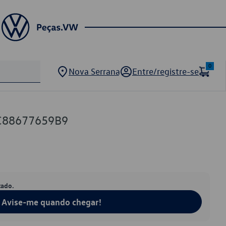
0
Nova Serrana
Entre/registre-se
C88677659B9
tado.
Avise-me quando chegar!