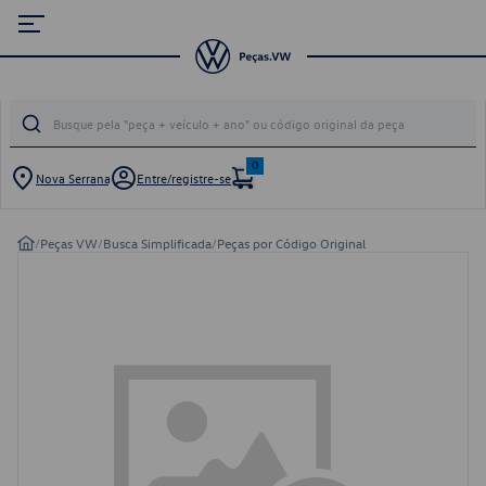
0
Nova Serrana
Entre/registre-se
/
Peças VW
/
Busca Simplificada
/
Peças por Código Original