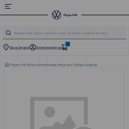
0
Nova Serrana
Entre/registre-se
/
Peças VW
/
Busca Simplificada
/
Peças por Código Original