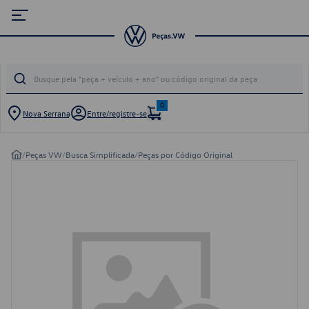
0
Nova Serrana
Entre/registre-se
/
Peças VW
/
Busca Simplificada
/
Peças por Código Original