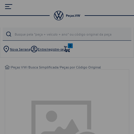
0
Nova Serrana
Entre/registre-se
/
Peças VW
/
Busca Simplificada
/
Peças por Código Original