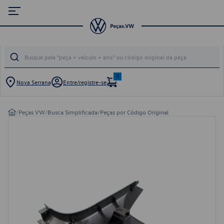
0
Nova Serrana
Entre/registre-se
/
Peças VW
/
Busca Simplificada
/
Peças por Código Original