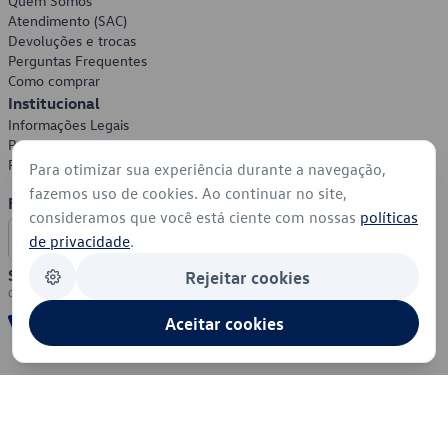
Quem Somos
Atendimento (SAC)
Devoluções e trocas
Perguntas Frequentes
Como comprar
Institucional
Informações Legais
Política de Privacidade
Política de Cookies
Para otimizar sua experiência durante a navegação,
fazemos uso de cookies. Ao continuar no site,
Formas de Pagamento
consideramos que você está ciente com nossas
políticas
de privacidade
.
Segurança
Rejeitar cookies
Aceitar cookies
© 2026 - Volkswagen do Brasil - Todos os direitos reservados