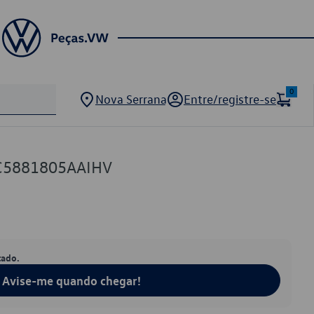
0
Nova Serrana
Entre/registre-se
C5881805AAIHV
tado.
Avise-me quando chegar!