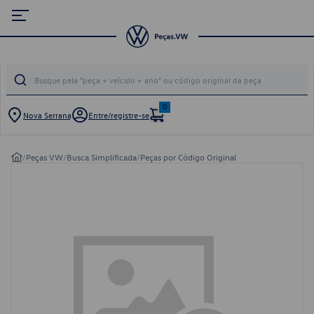
0
Nova Serrana
Entre/registre-se
/
Peças VW
/
Busca Simplificada
/
Peças por Código Original