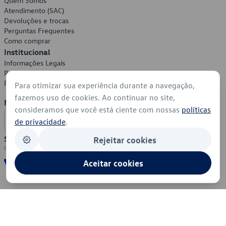
Quem Somos
Atendimento (SAC)
Devoluções e trocas
Perguntas Frequentes
Como comprar
Institucional
Informações Legais
Política de Privacidade
Política de Cookies
Para otimizar sua experiência durante a navegação,
fazemos uso de cookies. Ao continuar no site,
Formas de Pagamento
consideramos que você está ciente com nossas
políticas
de privacidade
.
Segurança
Rejeitar cookies
Aceitar cookies
© 2026 - Volkswagen do Brasil - Todos os direitos reservados