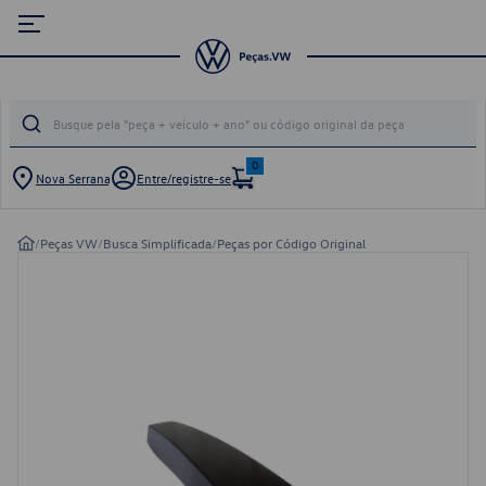
0
Nova Serrana
Entre/registre-se
/
Peças VW
/
Busca Simplificada
/
Peças por Código Original