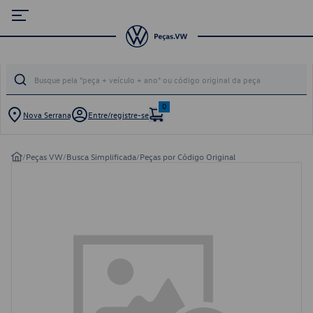
0
Nova Serrana
Entre/registre-se
/
Peças VW
/
Busca Simplificada
/
Peças por Código Original