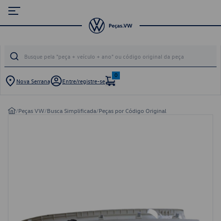
0
Nova Serrana
Entre/registre-se
/
Peças VW
/
Busca Simplificada
/
Peças por Código Original