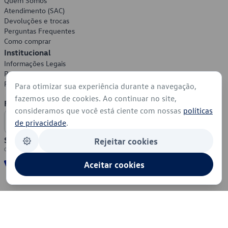
Quem Somos
Atendimento (SAC)
Devoluções e trocas
Perguntas Frequentes
Como comprar
Institucional
Informações Legais
Política de Privacidade
Política de Cookies
Para otimizar sua experiência durante a navegação,
fazemos uso de cookies. Ao continuar no site,
Formas de Pagamento
consideramos que você está ciente com nossas
políticas
de privacidade
.
Segurança
Rejeitar cookies
Aceitar cookies
© 2026 - Volkswagen do Brasil - Todos os direitos reservados