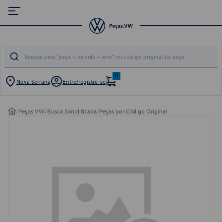
0
Nova Serrana
Entre/registre-se
/
Peças VW
/
Busca Simplificada
/
Peças por Código Original