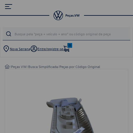
0
Nova Serrana
Entre/registre-se
/
Peças VW
/
Busca Simplificada
/
Peças por Código Original