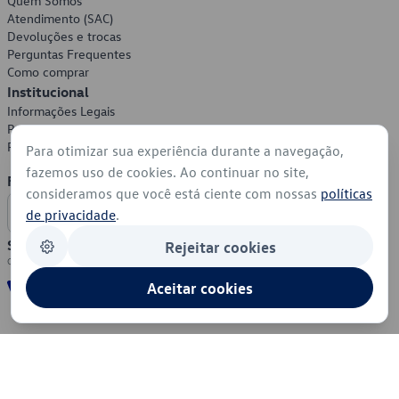
Quem Somos
Atendimento (SAC)
Devoluções e trocas
Perguntas Frequentes
Como comprar
Institucional
Informações Legais
Política de Privacidade
Política de Cookies
Para otimizar sua experiência durante a navegação,
fazemos uso de cookies. Ao continuar no site,
Formas de Pagamento
consideramos que você está ciente com nossas
políticas
de privacidade
.
Segurança
Rejeitar cookies
Aceitar cookies
© 2026 - Volkswagen do Brasil - Todos os direitos reservados