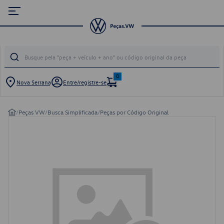
0
Nova Serrana
Entre/registre-se
/
Peças VW
/
Busca Simplificada
/
Peças por Código Original