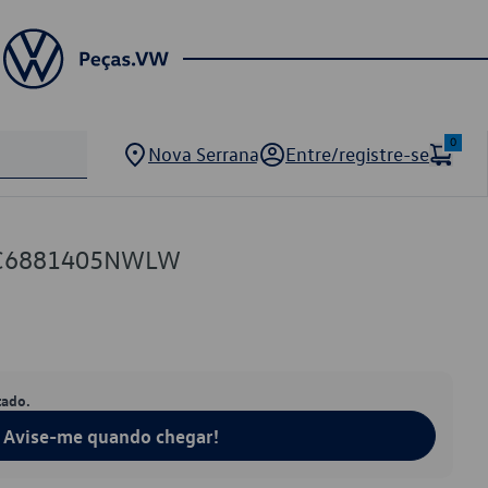
0
Nova Serrana
Entre/registre-se
5C6881405NWLW
tado.
Avise-me quando chegar!