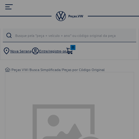
0
Nova Serrana
Entre/registre-se
/
Peças VW
/
Busca Simplificada
/
Peças por Código Original