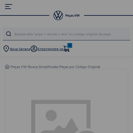
0
Nova Serrana
Entre/registre-se
/
Peças VW
/
Busca Simplificada
/
Peças por Código Original