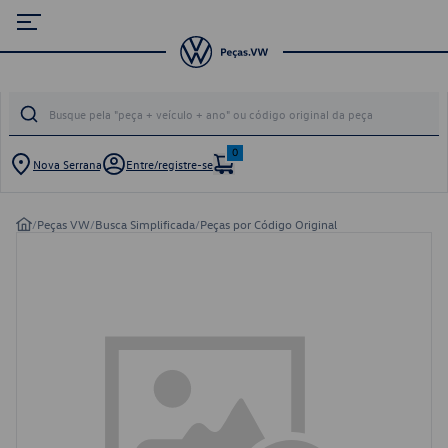
0
Nova Serrana
Entre/registre-se
/
Peças VW
/
Busca Simplificada
/
Peças por Código Original