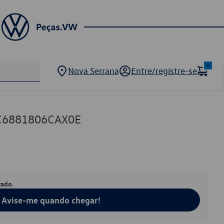
0
Nova Serrana
Entre/registre-se
C6881806CAX0E
tado.
Avise-me quando chegar!