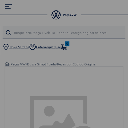
0
Nova Serrana
Entre/registre-se
/
Peças VW
/
Busca Simplificada
/
Peças por Código Original