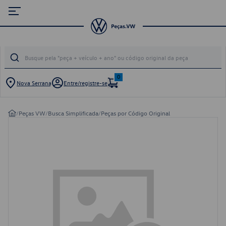
0
Nova Serrana
Entre/registre-se
/
Peças VW
/
Busca Simplificada
/
Peças por Código Original