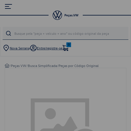
0
Nova Serrana
Entre/registre-se
/
Peças VW
/
Busca Simplificada
/
Peças por Código Original