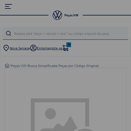
0
Nova Serrana
Entre/registre-se
/
Peças VW
/
Busca Simplificada
/
Peças por Código Original