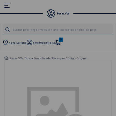
0
Nova Serrana
Entre/registre-se
/
Peças VW
/
Busca Simplificada
/
Peças por Código Original