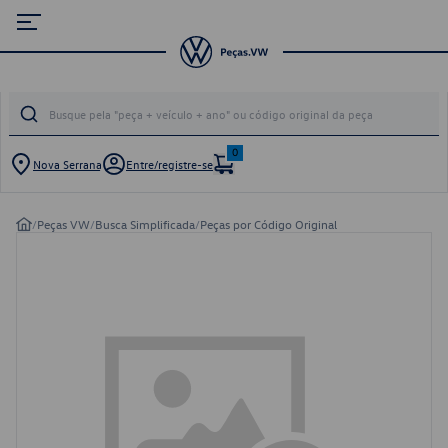
0
Nova Serrana
Entre/registre-se
/
Peças VW
/
Busca Simplificada
/
Peças por Código Original