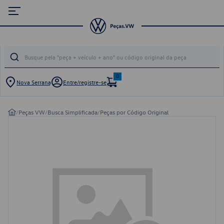
0
Nova Serrana
Entre/registre-se
/
Peças VW
/
Busca Simplificada
/
Peças por Código Original