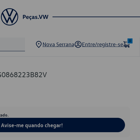
0
Nova Serrana
Entre/registre-se
5G0868223B82V
tado.
Avise-me quando chegar!