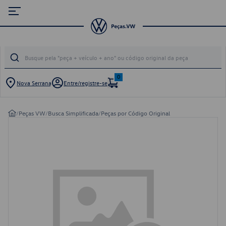
0
Nova Serrana
Entre/registre-se
/
Peças VW
/
Busca Simplificada
/
Peças por Código Original