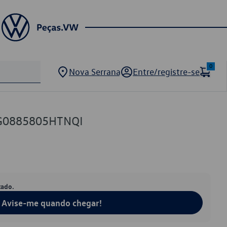
0
Nova Serrana
Entre/registre-se
5G0885805HTNQI
tado.
Avise-me quando chegar!