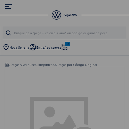
0
Nova Serrana
Entre/registre-se
/
Peças VW
/
Busca Simplificada
/
Peças por Código Original