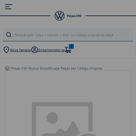
0
Nova Serrana
Entre/registre-se
/
Peças VW
/
Busca Simplificada
/
Peças por Código Original