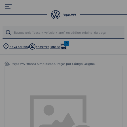
0
Nova Serrana
Entre/registre-se
/
Peças VW
/
Busca Simplificada
/
Peças por Código Original