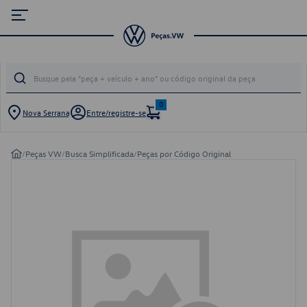
0
Nova Serrana
Entre/registre-se
/
Peças VW
/
Busca Simplificada
/
Peças por Código Original