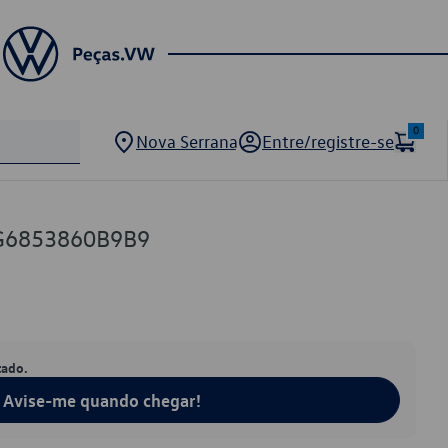
0
Nova Serrana
Entre/registre-se
5G6853860B9B9
tado.
Avise-me quando chegar!