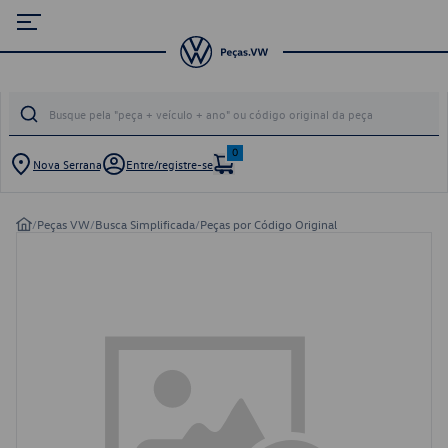
0
Nova Serrana
Entre/registre-se
/
Peças VW
/
Busca Simplificada
/
Peças por Código Original