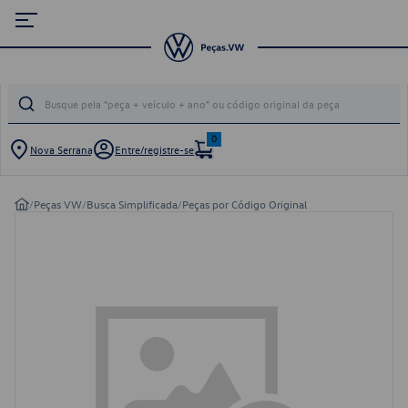
0
Nova Serrana
Entre/registre-se
/
Peças VW
/
Busca Simplificada
/
Peças por Código Original