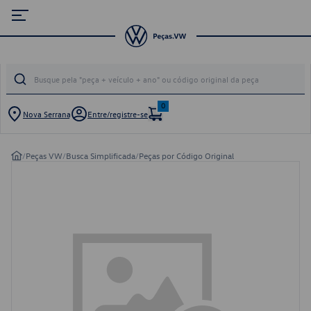
0
Nova Serrana
Entre/registre-se
/
Peças VW
/
Busca Simplificada
/
Peças por Código Original