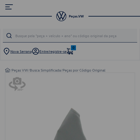
0
Nova Serrana
Entre/registre-se
/
Peças VW
/
Busca Simplificada
/
Peças por Código Original