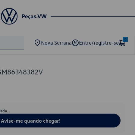
0
Nova Serrana
Entre/registre-se
5GM86348382V
tado.
Avise-me quando chegar!