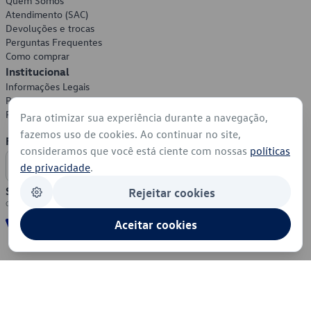
Quem Somos
Atendimento (SAC)
Devoluções e trocas
Perguntas Frequentes
Como comprar
Institucional
Informações Legais
Política de Privacidade
Política de Cookies
Para otimizar sua experiência durante a navegação,
fazemos uso de cookies. Ao continuar no site,
Formas de Pagamento
consideramos que você está ciente com nossas
políticas
de privacidade
.
Segurança
Rejeitar cookies
Aceitar cookies
© 2026 - Volkswagen do Brasil - Todos os direitos reservados