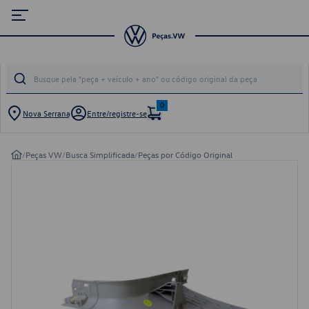
0
Nova Serrana
Entre/registre-se
/
Peças VW
/
Busca Simplificada
/
Peças por Código Original