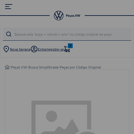
0
Nova Serrana
Entre/registre-se
/
Peças VW
/
Busca Simplificada
/
Peças por Código Original