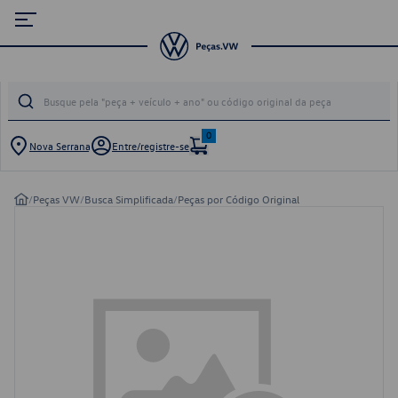
0
Nova Serrana
Entre/registre-se
/
Peças VW
/
Busca Simplificada
/
Peças por Código Original