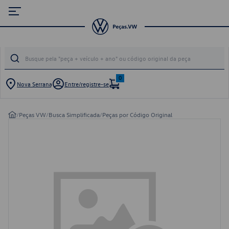
0
Nova Serrana
Entre/registre-se
/
Peças VW
/
Busca Simplificada
/
Peças por Código Original