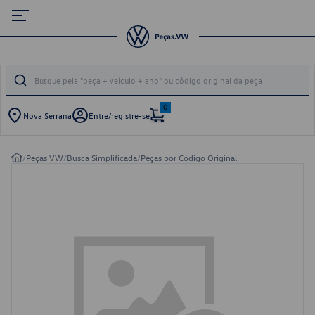
0
Nova Serrana
Entre/registre-se
/
Peças VW
/
Busca Simplificada
/
Peças por Código Original