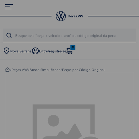
0
Nova Serrana
Entre/registre-se
/
Peças VW
/
Busca Simplificada
/
Peças por Código Original