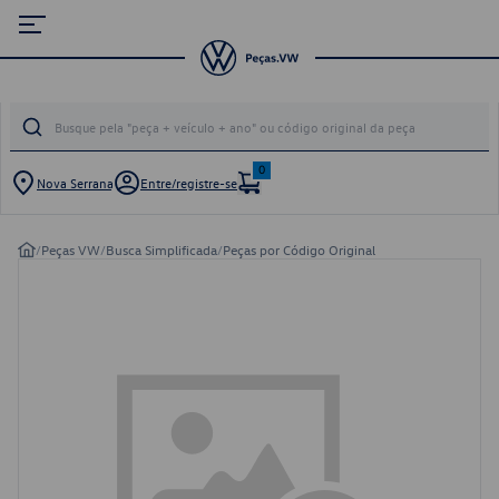
0
Nova Serrana
Entre/registre-se
/
Peças VW
/
Busca Simplificada
/
Peças por Código Original