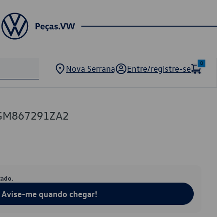
0
Nova Serrana
Entre/registre-se
5GM867291ZA2
tado.
Avise-me quando chegar!