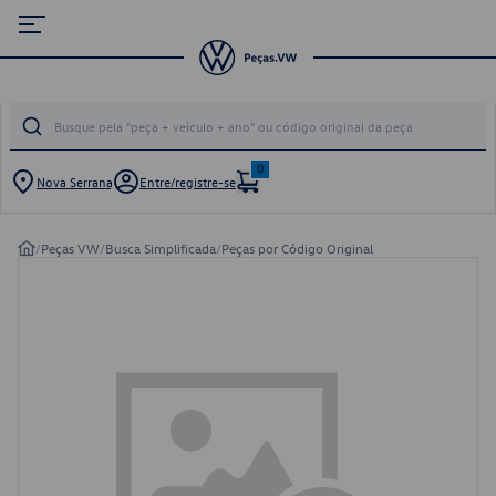
0
Nova Serrana
Entre/registre-se
/
Peças VW
/
Busca Simplificada
/
Peças por Código Original