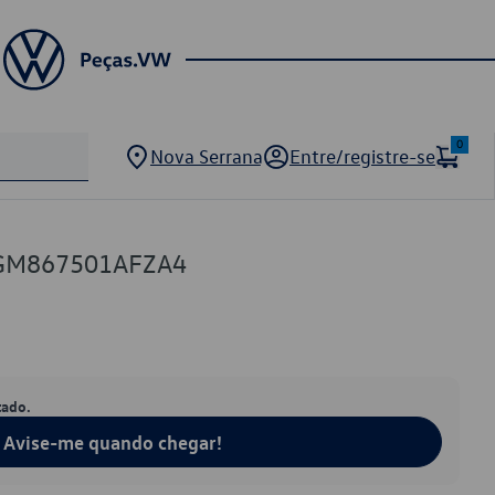
0
Nova Serrana
Entre/registre-se
5GM867501AFZA4
tado.
Avise-me quando chegar!