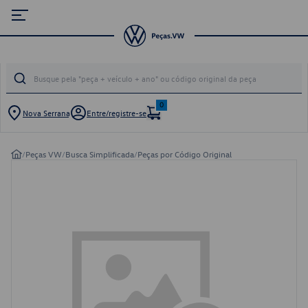
0
Nova Serrana
Entre/registre-se
/
Peças VW
/
Busca Simplificada
/
Peças por Código Original